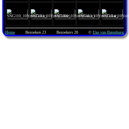
Home
Bezoeken
23
Bezoekers
20
©
Eke van Batenburg